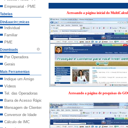
Empresarial - PME
Acessando a página inicial do MultiCalc
Tabelas
Din&aacirc;micas
Individual
Familiar
PME
Downloads
Por Operadora
Gerais
Mais Ferramentas
Indique um Amigo
Vídeos
Tel. das Operadoras
Acessando a página de pesquisas do 
Barra de Acesso Rápido
Mensagem de Clientes
Conversor de Idade
Cálculo de IMC