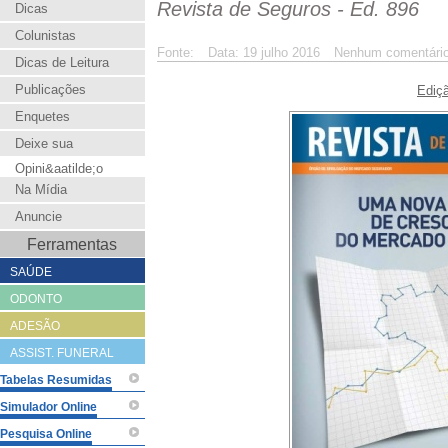
Revista de Seguros - Ed. 896
Dicas
Colunistas
Fonte:
Data: 19 julho 2016
Nenhum comentári
Dicas de Leitura
Publicações
Ediç
Enquetes
Deixe sua
Opini&aatilde;o
Na Mídia
Anuncie
Ferramentas
SAÚDE
ODONTO
ADESÃO
ASSIST. FUNERAL
Tabelas Resumidas
Simulador Online
Pesquisa Online