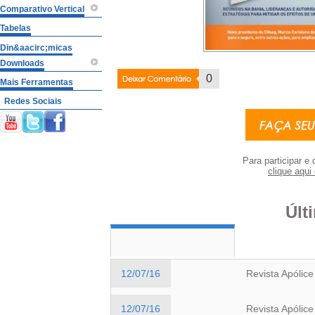
Comparativo Vertical
Tabelas
Din&aacirc;micas
Downloads
Deixar
0
Mais Ferramentas
Coment�rio
Redes Sociais
Para participar e 
clique aqui 
Últ
12/07/16
Revista Apólice
12/07/16
Revista Apólice