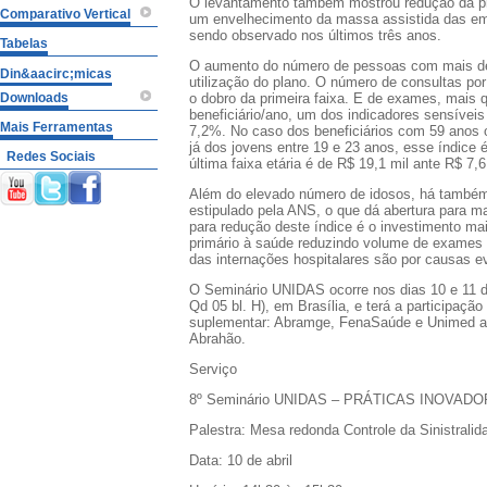
O levantamento também mostrou redução da pro
Comparativo Vertical
um envelhecimento da massa assistida das em
sendo observado nos últimos três anos.
Tabelas
O aumento do número de pessoas com mais de
Din&aacirc;micas
utilização do plano. O número de consultas por 
Downloads
o dobro da primeira faixa. E de exames, mais qu
beneficiário/ano, um dos indicadores sensíve
Mais Ferramentas
7,2%. No caso dos beneficiários com 59 anos 
já dos jovens entre 19 e 23 anos, esse índice
Redes Sociais
última faixa etária é de R$ 19,1 mil ante R$ 7,6
Além do elevado número de idosos, há também
estipulado pela ANS, o que dá abertura para 
para redução deste índice é o investimento 
primário à saúde reduzindo volume de exames 
das internações hospitalares são por causas ev
O Seminário UNIDAS ocorre nos dias 10 e 11 de
Qd 05 bl. H), em Brasília, e terá a participaçã
suplementar: Abramge, FenaSaúde e Unimed al
Abrahão.
Serviço
8º Seminário UNIDAS – PRÁTICAS INOVA
Palestra: Mesa redonda Controle da Sinistral
Data: 10 de abril