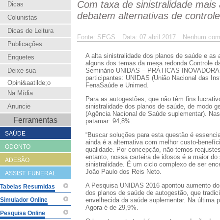
Com taxa de sinistralidade mais
Dicas
debatem alternativas de controle
Colunistas
Dicas de Leitura
Fonte: SEGS
Data: 07 abril 2017
Nenhum come
Publicações
A alta sinistralidade dos planos de saúde e as 
Enquetes
alguns dos temas da mesa redonda Controle da
Deixe sua
Seminário UNIDAS – PRÁTICAS INOVADORA
participantes: UNIDAS (União Nacional das In
Opini&aatilde;o
FenaSaúde e Unimed.
Na Mídia
Para as autogestões, que não têm fins lucrati
Anuncie
sinistralidade dos planos de saúde, de modo 
(Agência Nacional de Saúde suplementar). Nas 
Ferramentas
patamar: 94,8%.
SAÚDE
“Buscar soluções para esta questão é essencia
ainda é a alternativa com melhor custo-benefí
ODONTO
qualidade. Por concepção, não temos reajustes
entanto, nossa carteira de idosos é a maior do
ADESÃO
sinistralidade. É um ciclo complexo de ser en
João Paulo dos Reis Neto.
ASSIST. FUNERAL
A Pesquisa UNIDAS 2016 apontou aumento do t
Tabelas Resumidas
dos planos de saúde de autogestão, que tradi
Simulador Online
envelhecida da saúde suplementar. Na última p
Agora é de 29,9%.
Pesquisa Online